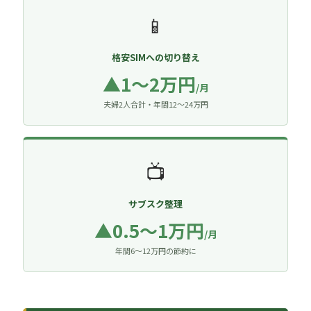
📱
格安SIMへの切り替え
▲1〜2万円
/月
夫婦2人合計・年間12〜24万円
📺
サブスク整理
▲0.5〜1万円
/月
年間6〜12万円の節約に