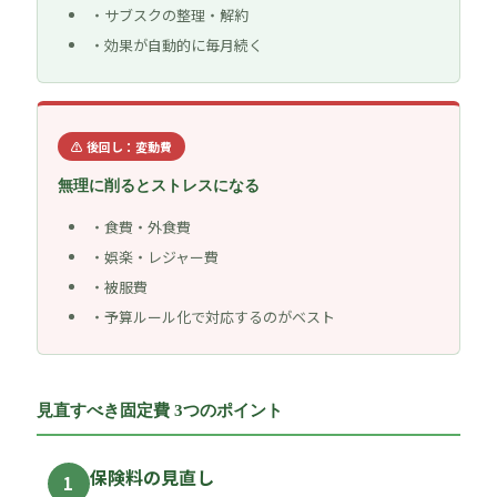
サブスクの整理・解約
効果が自動的に毎月続く
⚠ 後回し：変動費
無理に削るとストレスになる
食費・外食費
娯楽・レジャー費
被服費
予算ルール化で対応するのがベスト
見直すべき固定費 3つのポイント
保険料の見直し
1