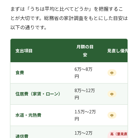
まずは「うちは平均と比べてどうか」を把握するこ
とが大切です。総務省の家計調査をもとにした目安は
以下の通りです。
月額の目
支出項目
見直し優先度
安
6万〜8万
食費
中
円
8万〜12万
住居費（家賃・ローン）
中
円
1.5万〜2万
水道・光熱費
中
円
1万〜2万
高（要見直
通信費