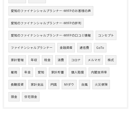
愛知のファイナンシャルプランナー･MYFPのお客様の声
愛知のファイナンシャルプランナー･MYFPの評判
愛知のファイナンシャルプランナー･MYFPの口コミ情報
コンセプト
ファイナンシャルプランナー
金融資産
通信費
GoTo
家計管理
年収
税金
消費
コロナ
メルマガ
株式
雇用
年金
愛知
家計貯蓄
個人賠償
内閣支持率
長期投資
家計支出
円高
NYダウ
台風
火災保険
頭金
住宅頭金