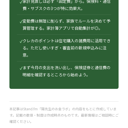
家計見直しは必ず「固定費」から。保険料・通信
✓
費・サブスクの3つが特に効果大。
変動費は無理に削らず、家族でルールを決めて予
✓
算管理する。家計簿アプリで自動集計が◎。
クレカのポイントは住宅購入の諸費用に活用でき
✓
る。ただし使いすぎ・審査前の新規申込みに注
意。
まず今月の支出を洗い出し、保険証券と通信費の
✓
明細を確認するところから始めよう。
本記事はStand.fm「陽先生のお金ラボ」の内容をもとに作成していま
す。記載の数値・制度は作成時点のものです。最新情報はご相談時にご
確認ください。