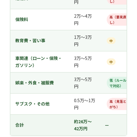
円
し）
2万〜4万
高（要見直
保険料
円
し）
1万〜3万
教育費・習い事
中
円
車関連（ローン・保険・
3万〜5万
中
ガソリン）
円
3万〜5万
低（ルール化
娯楽・外食・被服費
円
で対応）
0.5万〜1万
高（見落とし
サブスク・その他
円
がち）
約26万〜
合計
—
42万円