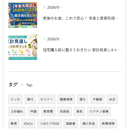
2026/06/18
老後のお金、これで安心！ 年金と資産形成の完全ガイド
2026/05/27
住宅購入前に整えておきたい 家計見直し4つのポイント
タグ
Tags
どっち
銀行
セミナー
健康保険
借入
不動産
水災
土砂崩れ
中国
教育費
住民税
景気
ワクチン接種
教育
iDeCo
つみたてNISA
高齢者
個人年金
医療保険