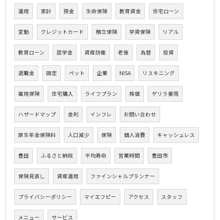
運用
家計
預金
生命保険
教育資金
住宅ローン
変動
クレジットカード
積立保険
学資保険
リアル
教育ローン
奨学金
資産防衛
老後
為替
投資
退職金
固定
ペット
企業
NISA
リスキニング
雇用保険
住宅購入
ライフプラン
株価
ゲリラ豪雨
ハザードマップ
金利
インフレ
お問い合わせ
厚生年金保険料
人口減少
保険
個人消費
キャッシュレス
豊田
ふるさと納税
平均寿命
営業時間
豊田市
保険見直し
資産運用
ファインシャルプランナー
プライバシーポリシー
マイエフピー
アクセス
スタッフ
メニュー
サービス