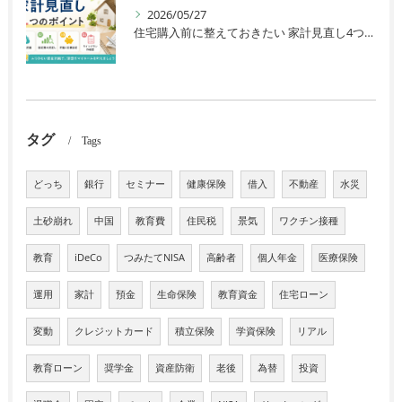
2026/05/27
住宅購入前に整えておきたい 家計見直し4つのポイント
タグ
Tags
どっち
銀行
セミナー
健康保険
借入
不動産
水災
土砂崩れ
中国
教育費
住民税
景気
ワクチン接種
教育
iDeCo
つみたてNISA
高齢者
個人年金
医療保険
運用
家計
預金
生命保険
教育資金
住宅ローン
変動
クレジットカード
積立保険
学資保険
リアル
教育ローン
奨学金
資産防衛
老後
為替
投資