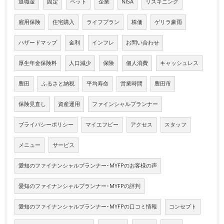
退職金
固定
ペット
企業
NISA
リスキニング
雇用保険
住宅購入
ライフプラン
株価
ゲリラ豪雨
ハザードマップ
金利
インフレ
お問い合わせ
厚生年金保険料
人口減少
保険
個人消費
キャッシュレス
豊田
ふるさと納税
平均寿命
営業時間
豊田市
保険見直し
資産運用
ファインシャルプランナー
プライバシーポリシー
マイエフピー
アクセス
スタッフ
メニュー
サービス
愛知のファイナンシャルプランナー･MYFPのお客様の声
愛知のファイナンシャルプランナー･MYFPの評判
愛知のファイナンシャルプランナー･MYFPの口コミ情報
コンセプト