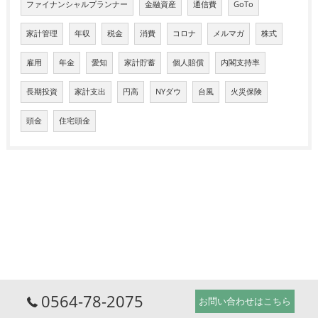
ファイナンシャルプランナー
金融資産
通信費
GoTo
家計管理
年収
税金
消費
コロナ
メルマガ
株式
雇用
年金
愛知
家計貯蓄
個人賠償
内閣支持率
長期投資
家計支出
円高
NYダウ
台風
火災保険
頭金
住宅頭金
0564-78-2075
お問い合わせはこちら